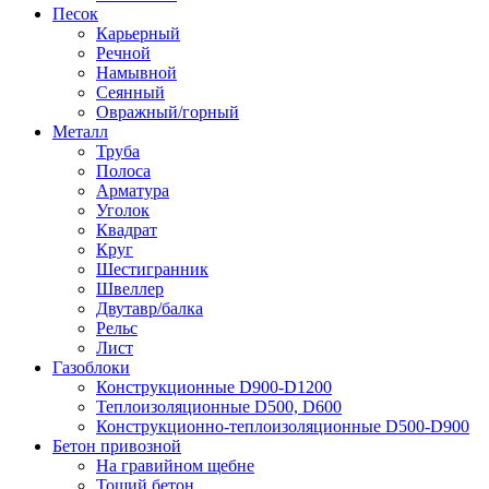
Песок
Карьерный
Речной
Намывной
Сеянный
Овражный/горный
Металл
Труба
Полоса
Арматура
Уголок
Квадрат
Круг
Шестигранник
Швеллер
Двутавр/балка
Рельс
Лист
Газоблоки
Конструкционные D900-D1200
Теплоизоляционные D500, D600
Конструкционно-теплоизоляционные D500-D900
Бетон привозной
На гравийном щебне
Тощий бетон