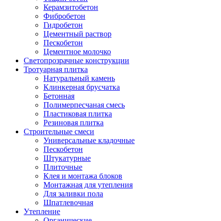
Керамзитобетон
Фибробетон
Гидробетон
Цементный раствор
Пескобетон
Цементное молочко
Светопрозрачные конструкции
Тротуарная плитка
Натуральный камень
Клинкерная брусчатка
Бетонная
Полимерпесчаная смесь
Пластиковая плитка
Резиновая плитка
Строительные смеси
Универсальные кладочные
Пескобетон
Штукатурные
Плиточные
Клея и монтажа блоков
Монтажная для утепления
Для заливки пола
Шпатлевочная
Утепление
Органические