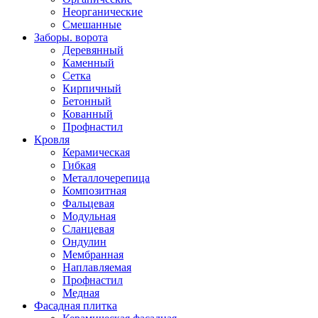
Неорганические
Смешанные
Заборы. ворота
Деревянный
Каменный
Сетка
Кирпичный
Бетонный
Кованный
Профнастил
Кровля
Керамическая
Гибкая
Металлочерепица
Композитная
Фальцевая
Модульная
Сланцевая
Ондулин
Мембранная
Наплавляемая
Профнастил
Медная
Фасадная плитка