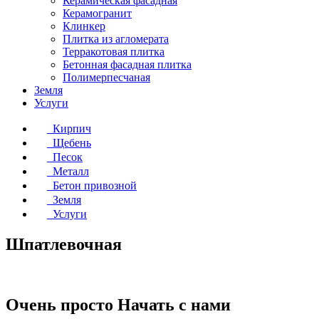
Керамическая фасадная
Керамогранит
Клинкер
Плитка из агломерата
Терракотовая плитка
Бетонная фасадная плитка
Полимерпесчаная
Земля
Услуги
Кирпич
Щебень
Песок
Металл
Бетон привозной
Земля
Услуги
Шпатлевочная
Очень просто
Начать с нами