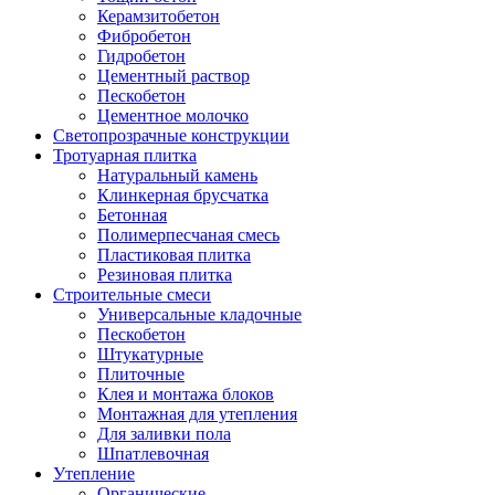
Керамзитобетон
Фибробетон
Гидробетон
Цементный раствор
Пескобетон
Цементное молочко
Светопрозрачные конструкции
Тротуарная плитка
Натуральный камень
Клинкерная брусчатка
Бетонная
Полимерпесчаная смесь
Пластиковая плитка
Резиновая плитка
Строительные смеси
Универсальные кладочные
Пескобетон
Штукатурные
Плиточные
Клея и монтажа блоков
Монтажная для утепления
Для заливки пола
Шпатлевочная
Утепление
Органические