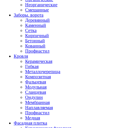
Неорганические
Смешанные
Заборы. ворота
Деревянный
Каменный
Сетка
Кирпичный
Бетонный
Кованный
Профнастил
Кровля
Керамическая
Гибкая
Металлочерепица
Композитная
Фальцевая
Модульная
Сланцевая
Ондулин
Мембранная
Наплавляемая
Профнастил
Медная
Фасадная плитка