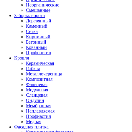
Неорганические
Смешанные
Заборы. ворота
Деревянный
Каменный
Сетка
Кирпичный
Бетонный
Кованный
Профнастил
Кровля
Керамическая
Гибкая
Металлочерепица
Композитная
Фальцевая
Модульная
Сланцевая
Ондулин
Мембранная
Наплавляемая
Профнастил
Медная
Фасадная плитка