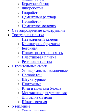
Керамзитобетон
Фибробетон
Гидробетон
Цементный раствор
Пескобетон
Цементное молочко
Светопрозрачные конструкции
Тротуарная плитка
Натуральный камень
Клинкерная брусчатка
Бетонная
Полимерпесчаная смесь
Пластиковая плитка
Резиновая плитка
Строительные смеси
Универсальные кладочные
Пескобетон
Штукатурные
Плиточные
Клея и монтажа блоков
Монтажная для утепления
Для заливки пола
Шпатлевочная
Утепление
Органические