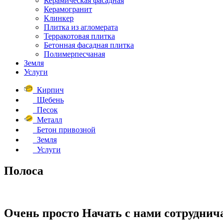
Керамическая фасадная
Керамогранит
Клинкер
Плитка из агломерата
Терракотовая плитка
Бетонная фасадная плитка
Полимерпесчаная
Земля
Услуги
Кирпич
Щебень
Песок
Металл
Бетон привозной
Земля
Услуги
Полоса
Очень просто
Начать с нами сотруднич