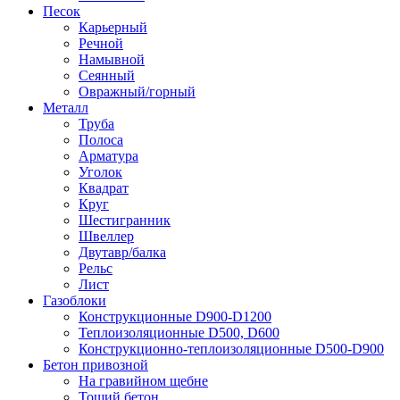
Песок
Карьерный
Речной
Намывной
Сеянный
Овражный/горный
Металл
Труба
Полоса
Арматура
Уголок
Квадрат
Круг
Шестигранник
Швеллер
Двутавр/балка
Рельс
Лист
Газоблоки
Конструкционные D900-D1200
Теплоизоляционные D500, D600
Конструкционно-теплоизоляционные D500-D900
Бетон привозной
На гравийном щебне
Тощий бетон