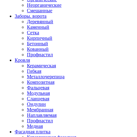
Неорганические
Смешанные
Заборы. ворота
Деревянный
Каменный
Сетка
Кирпичный
Бетонный
Кованный
Профнастил
Кровля
Керамическая
Гибкая
Металлочерепица
Композитная
Фальцевая
Модульная
Сланцевая
Ондулин
Мембранная
Наплавляемая
Профнастил
Медная
Фасадная плитка