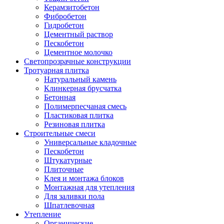
Керамзитобетон
Фибробетон
Гидробетон
Цементный раствор
Пескобетон
Цементное молочко
Светопрозрачные конструкции
Тротуарная плитка
Натуральный камень
Клинкерная брусчатка
Бетонная
Полимерпесчаная смесь
Пластиковая плитка
Резиновая плитка
Строительные смеси
Универсальные кладочные
Пескобетон
Штукатурные
Плиточные
Клея и монтажа блоков
Монтажная для утепления
Для заливки пола
Шпатлевочная
Утепление
Органические