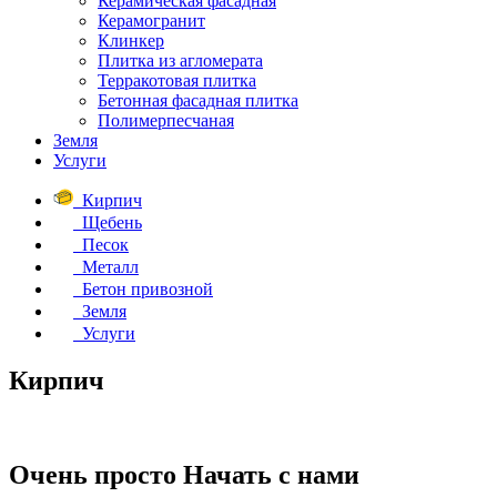
Керамическая фасадная
Керамогранит
Клинкер
Плитка из агломерата
Терракотовая плитка
Бетонная фасадная плитка
Полимерпесчаная
Земля
Услуги
Кирпич
Щебень
Песок
Металл
Бетон привозной
Земля
Услуги
Кирпич
Очень просто
Начать с нами