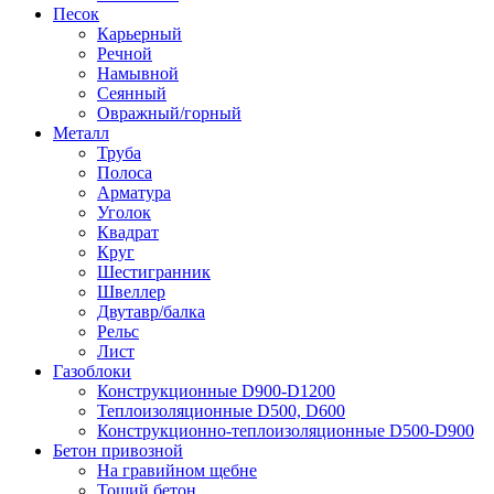
Песок
Карьерный
Речной
Намывной
Сеянный
Овражный/горный
Металл
Труба
Полоса
Арматура
Уголок
Квадрат
Круг
Шестигранник
Швеллер
Двутавр/балка
Рельс
Лист
Газоблоки
Конструкционные D900-D1200
Теплоизоляционные D500, D600
Конструкционно-теплоизоляционные D500-D900
Бетон привозной
На гравийном щебне
Тощий бетон